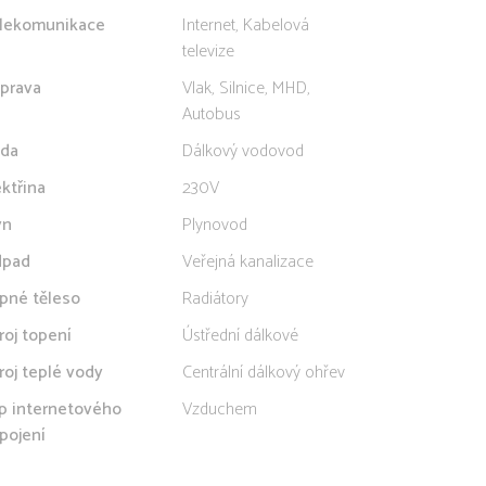
lekomunikace
Internet, Kabelová
televize
prava
Vlak, Silnice, MHD,
Autobus
da
Dálkový vodovod
ektřina
230V
yn
Plynovod
pad
Veřejná kanalizace
pné těleso
Radiátory
roj topení
Ústřední dálkové
roj teplé vody
Centrální dálkový ohřev
p internetového
Vzduchem
ipojení