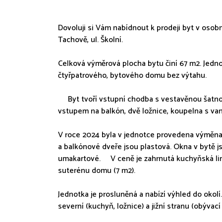
Dovoluji si Vám nabídnout k prodeji byt v osobn
Tachově, ul. Školní.
Celková výměrová plocha bytu činí 67 m2. Jedno
čtyřpatrového, bytového domu bez výtahu.
Byt tvoří vstupní chodba s vestavěnou šatnou
vstupem na balkón, dvě ložnice, koupelna s v
V roce 2024 byla v jednotce provedena výměna 
a balkónové dveře jsou plastová. Okna v bytě j
umakartové. V ceně je zahrnutá kuchyňská link
suterénu domu (7 m2).
Jednotka je prosluněná a nabízí výhled do okol
severní (kuchyň, ložnice) a jižní stranu (obýva