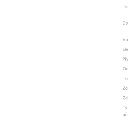
Te
Do
Vo
El
Pl
Od
To
Zd
Zd
Ty
př