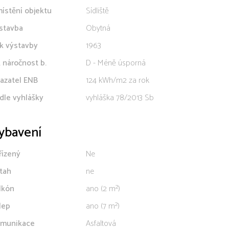
ístění objektu
Sídliště
stavba
Obytná
k výstavby
1963
. náročnost b.
D - Méně úsporná
azatel ENB
124 kWh/m2 za rok
dle vyhlášky
vyhláška 78/2013 Sb
ybavení
řízený
Ne
tah
ne
lkón
ano (2 m²)
lep
ano (7 m²)
munikace
Asfaltová