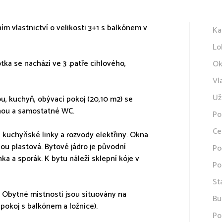
ím vlastnictví o velikosti 3+1 s balkónem v
Ka
Lo
tka se nachází ve 3 .patře cihlového,
Ok
Vl
Už
, kuchyň, obývací pokoj (20,10 m2) se
anou a samostatné WC.
Po
Ce
kuchyňské linky a rozvody elektřiny. Okna
sou plastová. Bytové jádro je původní
Po
a a sporák. K bytu náleží sklepní kóje v
Po
St
í. Obytné místnosti jsou situovány na
Bu
cí pokoj s balkónem a ložnice).
Po