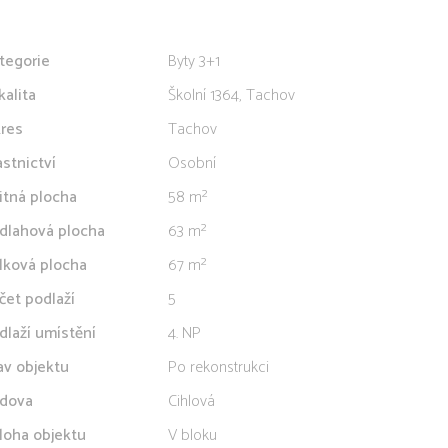
tegorie
Byty 3+1
kalita
Školní 1364, Tachov
res
Tachov
astnictví
Osobní
itná plocha
58 m²
dlahová plocha
63 m²
lková plocha
67 m²
čet podlaží
5
dlaží umístění
4. NP
av objektu
Po rekonstrukci
dova
Cihlová
loha objektu
V bloku