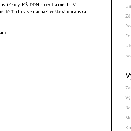
zkosti školy, MŠ, DDM a centra města. V
Um
městě Tachov se nachází veškerá občanská
Zá
Ro
ání.
En
Uk
po
V
Za
Vý
Ba
Sk
Ko