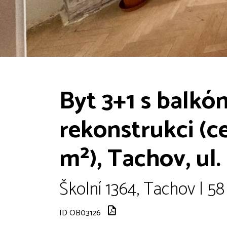
Byt 3+1 s balkó
rekonstrukci (c
m²), Tachov, ul.
Školní 1364, Tachov | 5
ID OB03126