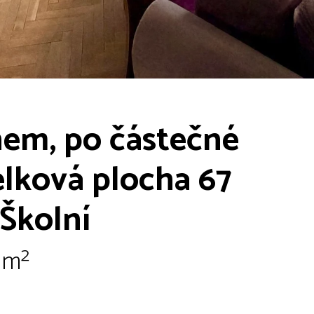
nem, po částečné
elková plocha 67
 Školní
8 m²