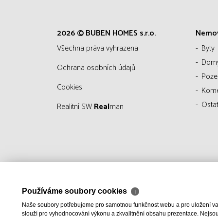
2026 © BUBEN HOMES s.r.o.
Nemov
všechna práva vyhrazena
Byty
Dom
Ochrana osobních údajů
Poz
Cookies
Kom
Ostat
Realitní SW
Real
man
Používáme soubory cookies
ℹ
Naše soubory potřebujeme pro samotnou funkčnost webu a pro uložení vaši
slouží pro vyhodnocování výkonu a zkvalitnění obsahu prezentace. Nejsou u