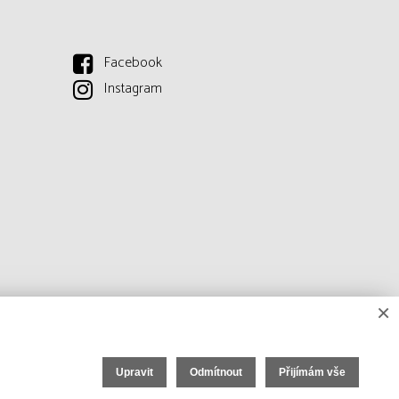
Facebook
Instagram
×
Upravit
Odmítnout
Přijímám vše