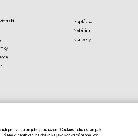
itosti
Poptávka
Nabízím
y
Kontakty
emky
erce
ní
ch předvoleb při jeho procházení. Cookies třetích stran pak
rčeny k identifikaci návštěvníka jako konkrétní osoby. Pro