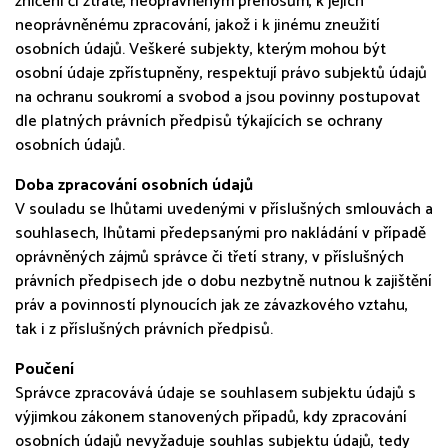
zničení či ztrátě, neoprávněným přenosům, k jejich
neoprávněnému zpracování, jakož i k jinému zneužití
osobních údajů. Veškeré subjekty, kterým mohou být
osobní údaje zpřístupněny, respektují právo subjektů údajů
na ochranu soukromí a svobod a jsou povinny postupovat
dle platných právních předpisů týkajících se ochrany
osobních údajů.
Doba zpracování osobních údajů
V souladu se lhůtami uvedenými v příslušných smlouvách a
souhlasech, lhůtami předepsanými pro nakládání v případě
oprávněných zájmů správce či třetí strany, v příslušných
právních předpisech jde o dobu nezbytně nutnou k zajištění
práv a povinností plynoucích jak ze závazkového vztahu,
tak i z příslušných právních předpisů.
Poučení
Správce zpracovává údaje se souhlasem subjektu údajů s
výjimkou zákonem stanovených případů, kdy zpracování
osobních údajů nevyžaduje souhlas subjektu údajů, tedy