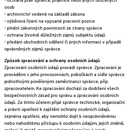
• ochrana práv správce, příjemce nebo jiných dotčených
osob
• archivnictví vedené na základě zákona
• výběrová řízení na vypsané pracovní pozice
• plnění zákonných povinností ze strany správce
• ochrana životně důležitých zájmů subjektu údajů
• předání obchodních sdělení či jiných informací v případě
oprávněných zájmů správce
Způsob zpracování a ochrany osobních údajů
Zpracování osobních údajů provádí správce. Zpracování je
prováděno v jeho provozovnách, pobočkách a sídle správce
jednotlivými pověřenými zaměstnanci správce, příp.
zpracovatelem. Ke zpracování dochází za dodržení všech
bezpečnostních zásad pro správu a zpracování osobních
údajů. Za tímto účelem přijal správce technické, organizační
a právní opatření k zajištění ochrany osobních údajů,
zejména opatření, aby nemohlo dojít k neoprávněnému
nebo nahodilému přístupu k osobním údajům, jejich změně,