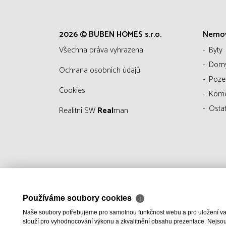
2026 © BUBEN HOMES s.r.o.
Nemov
všechna práva vyhrazena
Byty
Dom
Ochrana osobních údajů
Poz
Cookies
Kom
Ostat
Realitní SW
Real
man
Používáme soubory cookies
ℹ
Naše soubory potřebujeme pro samotnou funkčnost webu a pro uložení vaši
slouží pro vyhodnocování výkonu a zkvalitnění obsahu prezentace. Nejsou u