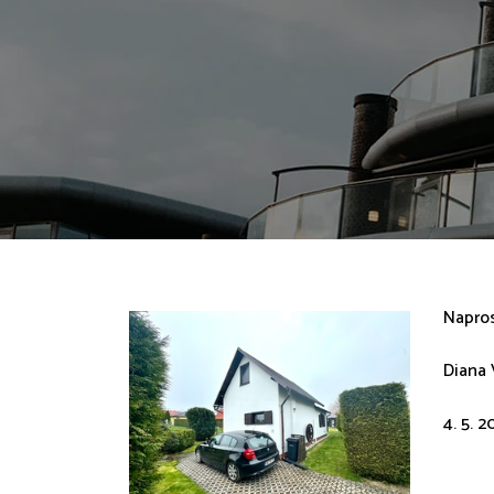
Napros
Diana 
4. 5. 