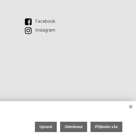
Facebook
Instagram
×
Upravit
Odmítnout
Přijímám vše