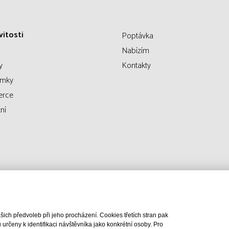
itosti
Poptávka
Nabízím
y
Kontakty
emky
erce
ní
ch předvoleb při jeho procházení. Cookies třetích stran pak
rčeny k identifikaci návštěvníka jako konkrétní osoby. Pro