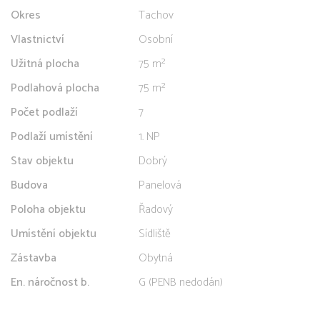
Okres
Tachov
Vlastnictví
Osobní
Užitná plocha
75 m²
Podlahová plocha
75 m²
Počet podlaží
7
Podlaží umístění
1. NP
Stav objektu
Dobrý
Budova
Panelová
Poloha objektu
Řadový
Umístění objektu
Sídliště
Zástavba
Obytná
En. náročnost b.
G (PENB nedodán)