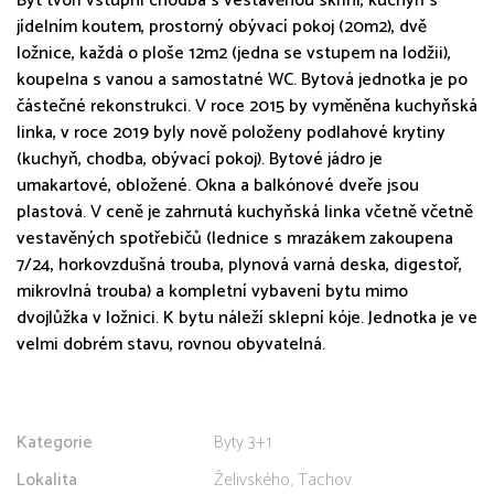
Byt tvoří vstupní chodba s vestavěnou skříní, kuchyň s
jídelním koutem, prostorný obývací pokoj (20m2), dvě
ložnice, každá o ploše 12m2 (jedna se vstupem na lodžii),
koupelna s vanou a samostatné WC. Bytová jednotka je po
částečné rekonstrukci. V roce 2015 by vyměněna kuchyňská
linka, v roce 2019 byly nově položeny podlahové krytiny
(kuchyň, chodba, obývací pokoj). Bytové jádro je
umakartové, obložené. Okna a balkónové dveře jsou
plastová. V ceně je zahrnutá kuchyňská linka včetně včetně
vestavěných spotřebičů (lednice s mrazákem zakoupena
7/24, horkovzdušná trouba, plynová varná deska, digestoř,
mikrovlná trouba) a kompletní vybavení bytu mimo
dvojlůžka v ložnici. K bytu náleží sklepní kóje. Jednotka je ve
velmi dobrém stavu, rovnou obyvatelná.
Kategorie
Byty 3+1
Lokalita
Želivského, Tachov