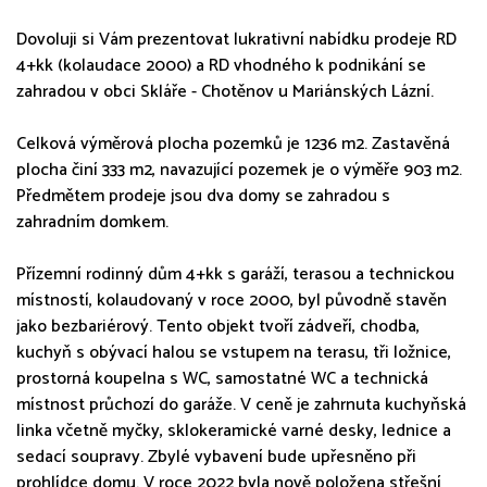
Dovoluji si Vám prezentovat lukrativní nabídku prodeje RD
4+kk (kolaudace 2000) a RD vhodného k podnikání se
zahradou v obci Skláře - Chotěnov u Mariánských Lázní.
Celková výměrová plocha pozemků je 1236 m2. Zastavěná
plocha činí 333 m2, navazující pozemek je o výměře 903 m2.
Předmětem prodeje jsou dva domy se zahradou s
zahradním domkem.
Přízemní rodinný dům 4+kk s garáží, terasou a technickou
místností, kolaudovaný v roce 2000, byl původně stavěn
jako bezbariérový. Tento objekt tvoří zádveří, chodba,
kuchyň s obývací halou se vstupem na terasu, tři ložnice,
prostorná koupelna s WC, samostatné WC a technická
místnost průchozí do garáže. V ceně je zahrnuta kuchyňská
linka včetně myčky, sklokeramické varné desky, lednice a
sedací soupravy. Zbylé vybavení bude upřesněno při
prohlídce domu. V roce 2022 byla nově položena střešní