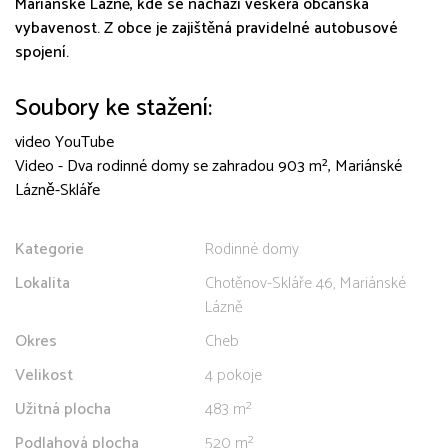
Mariánské Lázně, kde se nachází veškerá občanská
vybavenost. Z obce je zajištěná pravidelné autobusové
spojení.
Soubory ke stažení:
video YouTube
Video - Dva rodinné domy se zahradou 903 m², Mariánské
Lázně-Skláře
Kategorie
Rodinné domy
Lokalita
Chotěnov-Skláře 46, Mariánské
Lázně
Okres
Cheb
Velikost
4 pokoje
Užitná plocha
483 m²
Podlahová plocha
520 m²