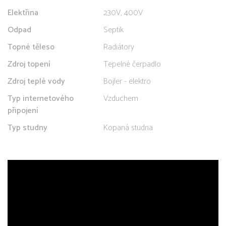
Elektřina
230V, 400V
Odpad
Septik
Topné těleso
Radiátory
Zdroj topení
Tepelné čerpadlo
Zdroj teplé vody
Bojler - elektro
Typ internetového
Vzduchem
připojení
Typ studny
Kopaná studna