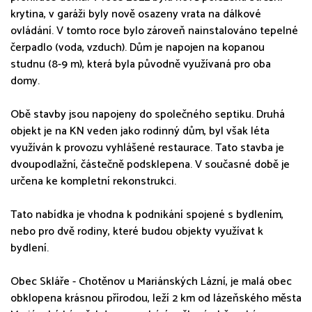
krytina, v garáži byly nově osazeny vrata na dálkové
ovládání. V tomto roce bylo zároveň nainstalováno tepelné
čerpadlo (voda, vzduch). Dům je napojen na kopanou
studnu (8-9 m), která byla původně využívaná pro oba
domy.
Obě stavby jsou napojeny do společného septiku. Druhá
objekt je na KN veden jako rodinný dům, byl však léta
využíván k provozu vyhlášené restaurace. Tato stavba je
dvoupodlažní, částečně podsklepena. V současné době je
určena ke kompletní rekonstrukci.
Tato nabídka je vhodna k podnikání spojené s bydlením,
nebo pro dvě rodiny, které budou objekty využívat k
bydlení.
Obec Skláře - Chotěnov u Mariánských Lázní, je malá obec
obklopena krásnou přírodou, leží 2 km od lázeňského města