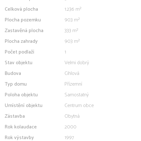
Celková plocha
1.236 m²
Plocha pozemku
903 m²
Zastavěná plocha
333 m²
Plocha zahrady
903 m²
Počet podlaží
1
Stav objektu
Velmi dobrý
Budova
Cihlová
Typ domu
Přízemní
Poloha objektu
Samostatný
Umístění objektu
Centrum obce
Zástavba
Obytná
Rok kolaudace
2000
Rok výstavby
1997