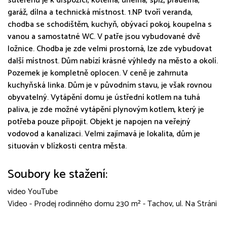
suterénu je k dispozici, kotelna, uhelna, spíž, prádelna,
garáž, dílna a technická místnost. 1.NP tvoří veranda,
chodba se schodištěm, kuchyň, obývací pokoj, koupelna s
vanou a samostatné WC. V patře jsou vybudované dvě
ložnice. Chodba je zde velmi prostorná, lze zde vybudovat
další místnost. Dům nabízí krásné výhledy na město a okolí.
Pozemek je kompletně oplocen. V ceně je zahrnuta
kuchyňská linka. Dům je v původním stavu, je však rovnou
obyvatelný. Vytápění domu je ústřední kotlem na tuhá
paliva, je zde možné vytápění plynovým kotlem, který je
potřeba pouze připojit. Objekt je napojen na veřejný
vodovod a kanalizaci. Velmi zajímavá je lokalita, dům je
situován v blízkosti centra města.
Soubory ke stažení:
video YouTube
Video - Prodej rodinného domu 230 m² - Tachov, ul. Na Stráni