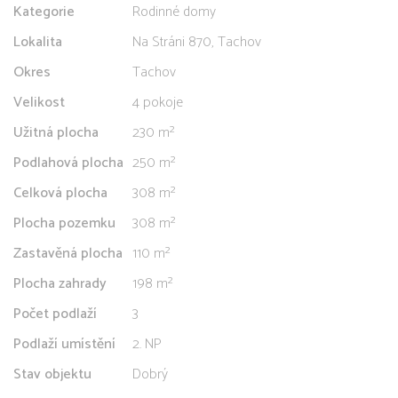
Kategorie
Rodinné domy
Lokalita
Na Stráni 870, Tachov
Okres
Tachov
Velikost
4 pokoje
Užitná plocha
230 m²
Podlahová plocha
250 m²
Celková plocha
308 m²
Plocha pozemku
308 m²
Zastavěná plocha
110 m²
Plocha zahrady
198 m²
Počet podlaží
3
Podlaží umístění
2. NP
Stav objektu
Dobrý