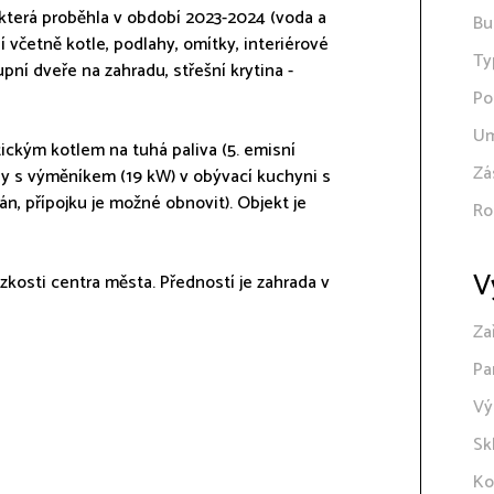
 která proběhla v období 2023-2024 (voda a
Bu
í včetně kotle, podlahy, omítky, interiérové
Ty
pní dveře na zahradu, střešní krytina -
Po
Um
ckým kotlem na tuhá paliva (5. emisní
Zá
ny s výměníkem (19 kW) v obývací kuchyni s
n, přípojku je možné obnovit). Objekt je
Ro
V
ízkosti centra města. Předností je zahrada v
Za
Pa
Vý
Sk
Ko