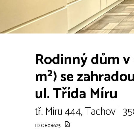
Rodinný dům v 
m²) se zahradou
ul. Třída Míru
tř. Míru 444, Tachov | 3
ID OB08625