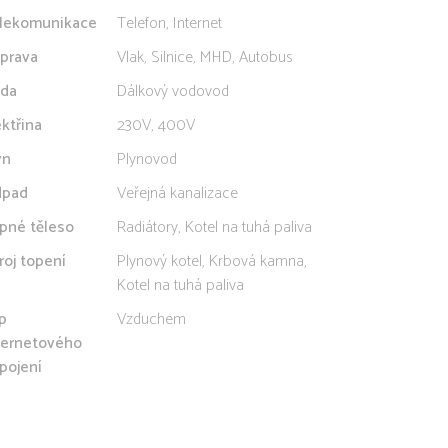
lekomunikace
Telefon, Internet
prava
Vlak, Silnice, MHD, Autobus
da
Dálkový vodovod
ektřina
230V, 400V
yn
Plynovod
pad
Veřejná kanalizace
pné těleso
Radiátory, Kotel na tuhá paliva
roj topení
Plynový kotel, Krbová kamna,
Kotel na tuhá paliva
p
Vzduchem
ternetového
ipojení