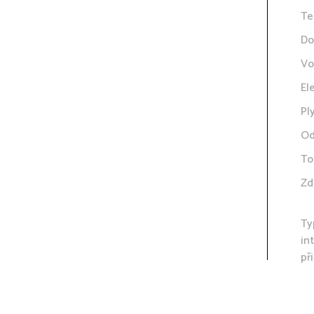
Te
Do
Vo
El
Pl
Od
To
Zd
Ty
in
př