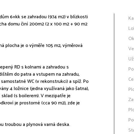
dům 6+kk se zahradou (974 m2) v blízkosti
Ka
locha domu činí 200m2 (2 x 100 m2 + 90 m2
Lo
Ok
ná plocha je o výměře 105 m2, výměrová
Ve
Už
lepený RD s kolnami a zahradou s
Po
odištěm do patra a vstupem na zahradu,
Ce
 samostatné WC (v rekonstrukci) a spíž. Po
ány 4 ložnice (jedna využívaná jako šatna),
Pl
sklad (s boilerem). V mezipatře je
Za
dkroví je prostorné (cca 90 m2), zde je
Pl
Po
ou troubou a plynová varná deska.
St