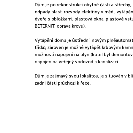
Dům je po rekonstrukci obytné části a střechy,
odpady plast, rozvody elektřiny v mědi, vytápěn
dveře s obložkami, plastová okna, plastové vstu
BETERNIT, oprava krovu).
Vytápění domu je ústřední, novým plněautomati
třída), zároveň je možné vytápět krbovými kam
možností napojení na plyn (kotel byl demontová
napojen na veřejný vodovod a kanalizaci.
Dům je zajímavý svou lokalitou, je situován v bl
zadní části průchozí k řece.