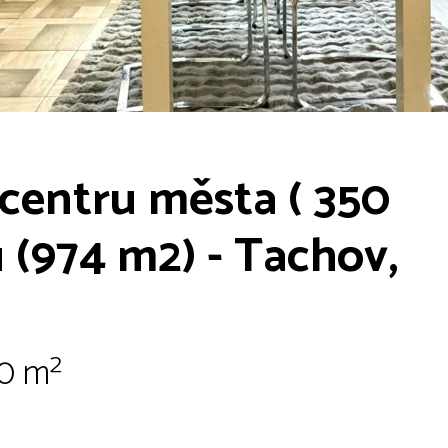
centru města ( 350
 (974 m2) - Tachov,
50 m²