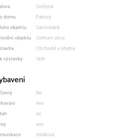
dova
Smíšená
p domu
Patrový
loha objektu
Samostatný
ístění objektu
Centrum obce
stavba
Obchodní a obytná
k výstavby
1919
ybavení
řízený
Ne
rkování
Ano
tah
ne
lep
ano
munikace
Asfaltová