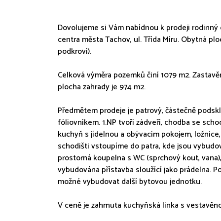
Dovolujeme si Vám nabídnou k prodeji rodinný 
centra města Tachov, ul. Třída Míru. Obytná p
podkroví).
Celková výměra pozemků činí 1079 m2. Zastavě
plocha zahrady je 974 m2.
Předmětem prodeje je patrový, částečně podsk
fóliovníkem. 1.NP tvoří zádveří, chodba se sch
kuchyň s jídelnou a obývacím pokojem, ložnice,
schodišti vstoupíme do patra, kde jsou vybudov
prostorná koupelna s WC (sprchový kout, vana), 
vybudována přístavba sloužící jako prádelna. Po
možné vybudovat další bytovou jednotku.
V ceně je zahrnuta kuchyňská linka s vestavěn