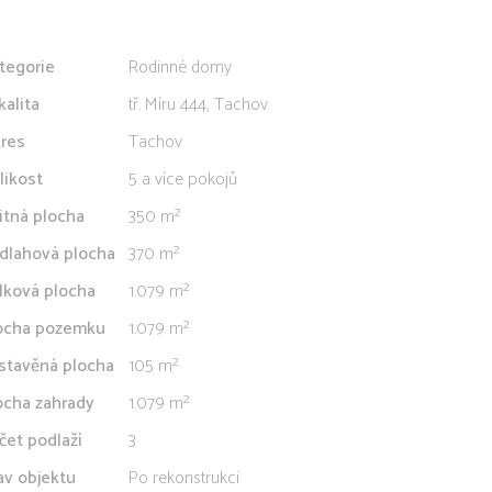
tegorie
Rodinné domy
kalita
tř. Míru 444, Tachov
res
Tachov
likost
5 a více pokojů
itná plocha
350 m²
dlahová plocha
370 m²
lková plocha
1.079 m²
ocha pozemku
1.079 m²
stavěná plocha
105 m²
ocha zahrady
1.079 m²
čet podlaží
3
av objektu
Po rekonstrukci