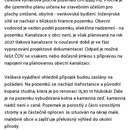
Celková výměrová plocha pozemků činí 4553 m2. Plocha je
dle územního plánu určena ke stavebním účelům pro
plochy smíšené, obytné - venkovské bydlení. Inženýrské
sítě se nachází v blízkosti hranice pozemku. Obecní
vodovod je veden podél pozemku, elektřina nadzemní - na
pozemku. Kanalizace v obci není, je však plánovaná na rok
2027 tlaková kanalizace (v současné době je ve fázi
vypracování projektové dokumentace). Odpad je možné
řešit ČOV se vsakem, nebo dočasně jímkou s přípravou na
napojení na plánovanou obecní kanalizaci.
Veškerá vyjádření ohledně přípojek budou zaslány na
požádání. Na pozemků se nachází trafostanice a původní
kopaná studna, která je po renovaci (5,30 m hluboká). Dále
je na pozemku vybudovaná kolna a kamenná zeď, kamenná
nádrž není v ceně. Pozemek je porostlý z části vzrostlými
stromy a je částečně oplocen. Je situován na okraji malé,
malebné obce a zajišťuje překrásný výhled do okolní
přírody.