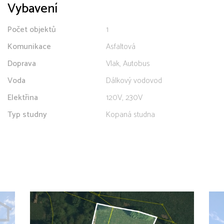
Vybavení
Počet objektů
1
Komunikace
Asfaltová
Doprava
Vlak, Autobus
Voda
Dálkový vodovod
Elektřina
120V, 230V
Typ studny
Kopaná studna