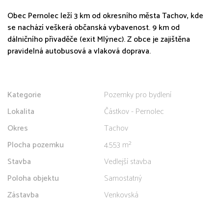
Obec Pernolec leží 3 km od okresního města Tachov, kde
se nachází veškerá občanská vybavenost. 9 km od
dálničního přivaděče (exit Mlýnec). Z obce je zajištěna
pravidelná autobusová a vlaková doprava.
Kategorie
Pozemky pro bydlení
Lokalita
Částkov - Pernolec
Okres
Tachov
Plocha pozemku
4.553 m²
Stavba
Vedlejší stavba
Poloha objektu
Samostatný
Zástavba
Venkovská