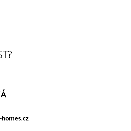
ST?
VÁ
-homes.cz