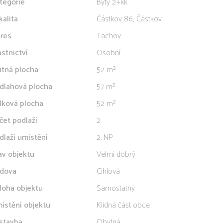
tegorie
Byty 2+kk
kalita
Částkov 86, Částkov
res
Tachov
astnictví
Osobní
itná plocha
52 m²
dlahová plocha
57 m²
lková plocha
52 m²
čet podlaží
2
dlaží umístění
2. NP
av objektu
Velmi dobrý
dova
Cihlová
loha objektu
Samostatný
ístění objektu
Klidná část obce
stavba
Obytná