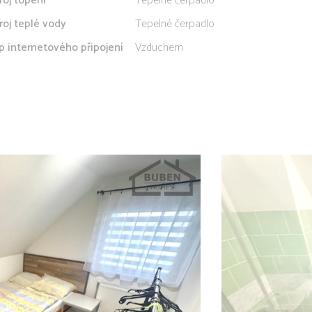
roj topení
Tepelné čerpadlo
roj teplé vody
Tepelné čerpadlo
p internetového připojení
Vzduchem