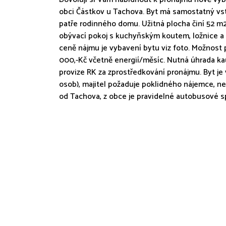
obci Částkov u Tachova. Byt má samostatný vst
patře rodinného domu. Užitná plocha činí 52 m2
obývací pokoj s kuchyňským koutem, ložnice a
ceně nájmu je vybavení bytu viz foto. Možnost
000,-Kč včetně energií/měsíc. Nutná úhrada kau
provize RK za zprostředkování pronájmu. Byt j
osob), majitel požaduje poklidného nájemce, ne
od Tachova, z obce je pravidelné autobusové sp