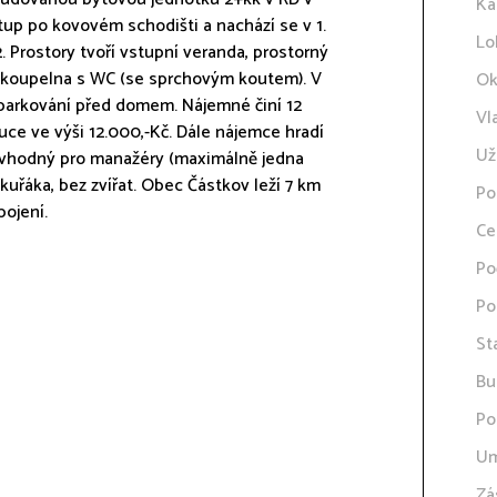
Ka
up po kovovém schodišti a nachází se v 1.
Lo
. Prostory tvoří vstupní veranda, prostorný
 koupelna s WC (se sprchovým koutem). V
Ok
 parkování před domem. Nájemné činí 12
Vl
ce ve výši 12.000,-Kč. Dále nájemce hradí
Už
e vhodný pro manažéry (maximálně jedna
kuřáka, bez zvířat. Obec Částkov leží 7 km
Po
ojení.
Ce
Po
Po
St
Bu
Po
Um
Zá