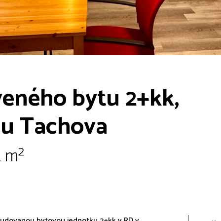
eného bytu 2+kk,
 u Tachova
2 m²
budovanou bytovou jednotku 2+kk v RD v