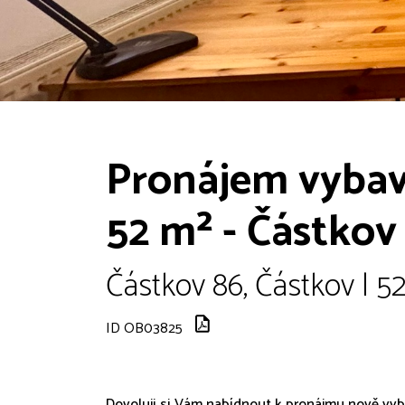
Pronájem vybav
52 m² - Částkov
Částkov 86, Částkov | 5
ID OB03825
Dovoluji si Vám nabídnout k pronájmu nově vy