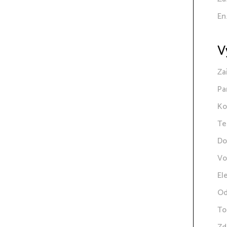
En
V
Za
Pa
Ko
Te
Do
Vo
El
Od
To