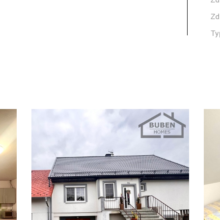
Zd
Zd
Ty