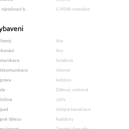
. náročnost b.
G (PENB nedodán)
ybavení
řízený
Ano
rkování
Ano
munikace
Asfaltová
lekomunikace
Internet
prava
Autobus
da
Dálkový vodovod
ektřina
230V
pad
Veřejná kanalizace
pné těleso
Radiátory