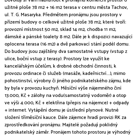
Dovoluji si Vám nabídnout k pronájmu komerční prostor o
užitné ploše 78 m2 + 16 m2 terasa v centru města Tachov,
ul. T. G. Masaryka. Předmětem pronájmu jsou prostory v
přízemí budovy o celkové užitné ploše 78 m2, které tvoří:
provozní místnost 50 m2, sklad 14 m2, chodba 11 m2,
dámské a pánské toalety 8 m2. Dále je k dispozici navazující
oplocena terasa (16 m2) a dvě parkovací stání podél domu.
Do budovy jsou zajištěny dva samostatné vstupy (vstup z
ulice, boční vstup z terasy). Prostory lze využít ke
kancelářským účelům, k drobné obchodní činnosti, k
provozu ordinace či služeb (masáže, kadeřnictví....), mimo
pohostinství, výrobny či jiného podnikatelského zájmu, kde
by byla v provozu kuchyň. Měsíční výše nájemného činí
13.000, Kč + zálohy na vodu(samostatný vodoměr) a otop
ve výši 4.000, Kč + elektřina (přepis na nájemce) + odpady
+ internet. Vytápění domu je ústřední plynové. Nutné
složení tříměsíční kauce. Dále zájemce hradí provizi RK za
zprostředkování pronájmu. Majitelé požadují poklidný
podnikatelský záměr. Pronájem tohoto prostoru je výhodný