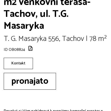
m2 venkovní terasa-
Tachov, ul. T.G.
Masaryka
T. G. Masaryka 556, Tachov | 78 m²
ID OB08824
Kontakt
pronajato