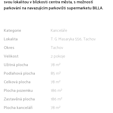
svou lokalitou v blízkosti centra města, s možností
parkování na navazujícím parkovišti supermarketu BILLA.
Kategorie
Kanceláře
Lokalita
T. G. Masaryka 556, Tachov
Okres
Tachov
Velikost
2 pokoje
Užitná plocha
78 m²
Podlahová plocha
85 m²
Celková plocha
78 m²
Plocha pozemku
186 m²
Zastavěná plocha
186 m²
Plocha kanceláří
78 m²