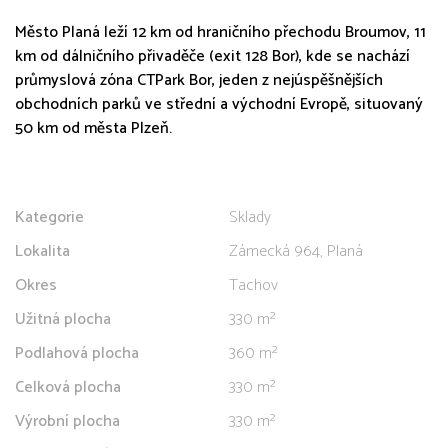
Město Planá leží 12 km od hraničního přechodu Broumov, 11
km od dálničního přivaděče (exit 128 Bor), kde se nachází
průmyslová zóna CTPark Bor, jeden z nejúspěšnějších
obchodních parků ve střední a východní Evropě, situovaný
50 km od města Plzeň.
Kategorie
Sklady
Lokalita
Zámecká 964, Planá
Okres
Tachov
Užitná plocha
330 m²
Podlahová plocha
360 m²
Celková plocha
330 m²
Výrobní plocha
330 m²