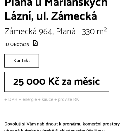
Planá u Mariánských
Lázní, ul. Zámecká
Zámecká 964, Planá | 330 m²
ID OB07825
Kontakt
25 000 Kč za měsíc
+ DPH + energie + kauce + provize RK
Dovoluji si Vám nabídnout k pronájmu komerční prostory