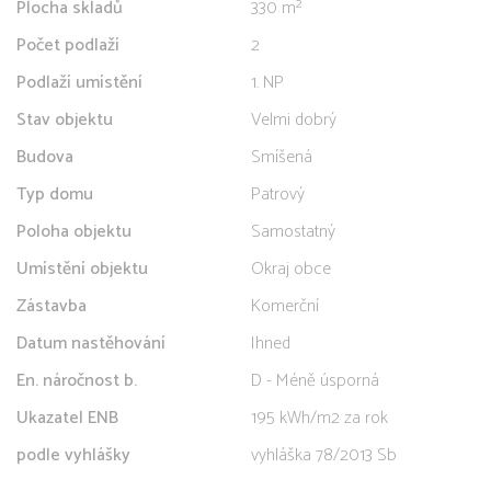
Plocha skladů
330 m²
Počet podlaží
2
Podlaží umístění
1. NP
Stav objektu
Velmi dobrý
Budova
Smíšená
Typ domu
Patrový
Poloha objektu
Samostatný
Umístění objektu
Okraj obce
Zástavba
Komerční
Datum nastěhování
Ihned
En. náročnost b.
D - Méně úsporná
Ukazatel ENB
195 kWh/m2 za rok
podle vyhlášky
vyhláška 78/2013 Sb