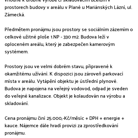
vhodné k drobné výrobě či skladovacím účelům v
prostorech budovy v areálu v Plané u Mariánských Lázní, ul.
Zámecká.
Předmětem pronájmu jsou prostory se sociálním zázemím o
celkové užitné ploše 1.NP - 330 m2. Budova leží v
oploceném areálu, který je zabezpečen kamerovým
systémem.
Prostory jsou ve velmi dobrém stavu, připravené k
okamžitému užívání. K dispozici jsou zároveň parkovací
místa v areálu. Vytápění objektu je ústřední plynové.
Budova je napojena na veřejný vodovod, odpad je sveden
do veřejné kanalizace. Objekt je kolaudován na výrobu a
skladování.
Cena pronájmu činí 25.000,-Kč/měsíc + DPH + energie +
kauce. Nájemce dále hradí provizi za zprostředkování
pronájmu.